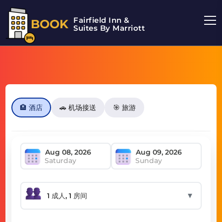
Fairfield Inn &
BOOK
Suites By Marriott
🏨 酒店
🚗 机场接送
🎯 旅游
Saturday
Sunday
▼