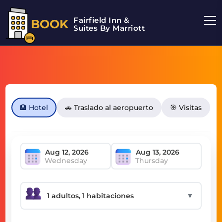
Fairfield Inn &
BOOK
Suites By Marriott
🏨 Hotel
🚗 Traslado al aeropuerto
🎯 Visitas
Wednesday
Thursday
▼