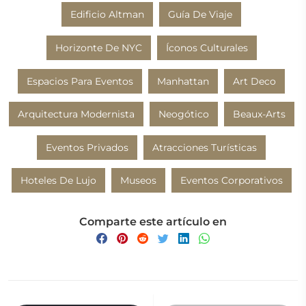
Edificio Altman
Guía De Viaje
Horizonte De NYC
Íconos Culturales
Espacios Para Eventos
Manhattan
Art Deco
Arquitectura Modernista
Neogótico
Beaux-Arts
Eventos Privados
Atracciones Turísticas
Hoteles De Lujo
Museos
Eventos Corporativos
Comparte este artículo en